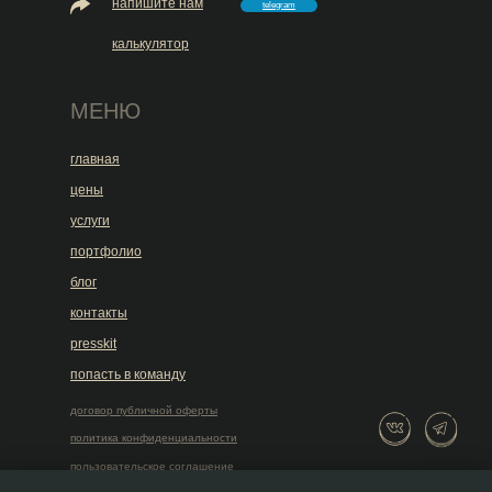
напишите нам
telegram
калькулятор
МЕНЮ
главная
цены
услуги
портфолио
блог
контакты
presskit
попасть в команду
договор публичной оферты
политика конфиденциальности
пользовательское соглашение